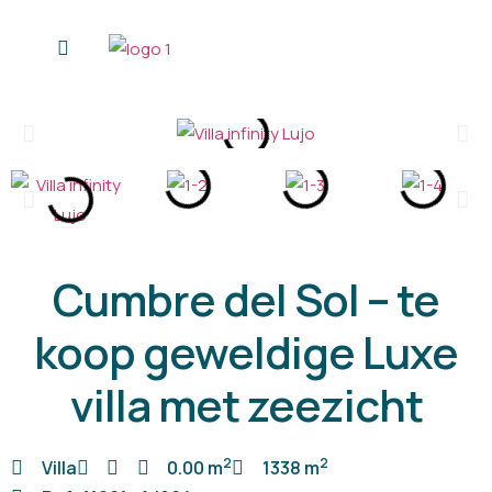
Personal Shopper
Wie ik ben
Cumbre del Sol – te
koop geweldige Luxe
villa met zeezicht
2
2
Villa
0.00 m
1338 m