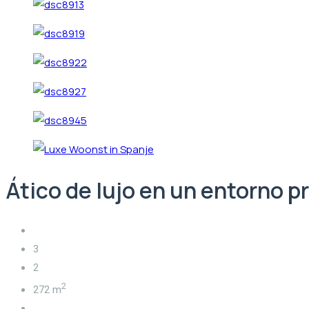
Ático de lujo en un entorno p
3
2
2
272 m