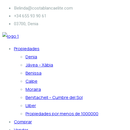
Ir
Belinda@costablancaelite.com
al
+34 655 93 90 61​
contenido
03700, Denia
Propiedades
Denia
Jávea – Xàbia
Benissa
Calpe
Moraira
Benitachell – Cumbre del Sol
Lliber
Propiedades por menos de 1000000
Comprar
Vender