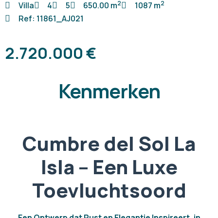
2
2
Villa
4
5
650.00 m
1087 m
Ref: 11861_AJ021
2.720.000 €
Kenmerken
Cumbre del Sol La
Isla – Een Luxe
Toevluchtsoord
Een Ontwerp dat Rust en Elegantie Inspireert, in