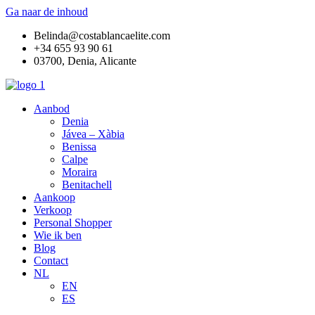
Ga naar de inhoud
Belinda@costablancaelite.com
+34 655 93 90 61​
03700, Denia, Alicante​
Aanbod
Denia
Jávea – Xàbia
Benissa
Calpe
Moraira
Benitachell
Aankoop
Verkoop
Personal Shopper
Wie ik ben
Blog
Contact
NL
EN
ES