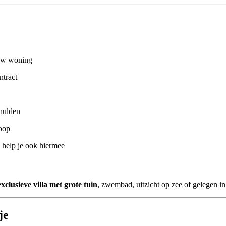
ouw woning
ntract
chulden
oop
k help je ook hiermee
exclusieve villa met grote tuin
, zwembad, uitzicht op zee of gelegen i
je