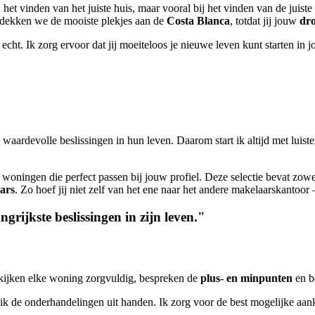
j het vinden van het juiste huis, maar vooral bij het vinden van de juist
ntdekken we de mooiste plekjes aan de
Costa Blanca
, totdat jij jouw
dr
s echt. Ik zorg ervoor dat jij moeiteloos je nieuwe leven kunt starten in
aardevolle beslissingen in hun leven. Daarom start ik altijd met luiste
 woningen die perfect passen bij jouw profiel. Deze selectie bevat zow
ars
. Zo hoef jij niet zelf van het ene naar het andere makelaarskantoor 
grijkste beslissingen in zijn leven."
kijken elke woning zorgvuldig, bespreken de
plus- en minpunten
en b
k de onderhandelingen uit handen. Ik zorg voor de best mogelijke aank