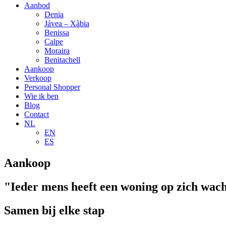
Aanbod
Denia
Jávea – Xàbia
Benissa
Calpe
Moraira
Benitachell
Aankoop
Verkoop
Personal Shopper
Wie ik ben
Blog
Contact
NL
EN
ES
Aankoop
"Ieder mens heeft een woning op zich wach
Samen bij elke stap