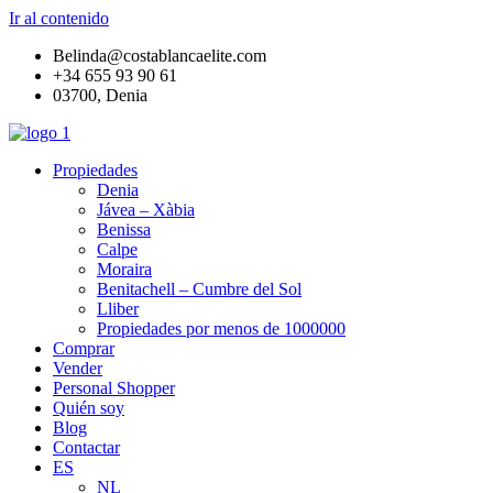
Ir al contenido
Belinda@costablancaelite.com
+34 655 93 90 61​
03700, Denia
Propiedades
Denia
Jávea – Xàbia
Benissa
Calpe
Moraira
Benitachell – Cumbre del Sol
Lliber
Propiedades por menos de 1000000
Comprar
Vender
Personal Shopper
Quién soy
Blog
Contactar
ES
NL