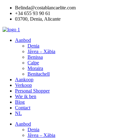
Ga
Belinda@costablancaelite.com
naar
+34 655 93 90 61​
de
03700, Denia, Alicante​
inhoud
Aanbod
Denia
Jávea – Xàbia
Benissa
Calpe
Moraira
Benitachell
Aankoop
Verkoop
Personal Shopper
Wie ik ben
Blog
Contact
NL
Aanbod
Denia
Jávea – Xàbia