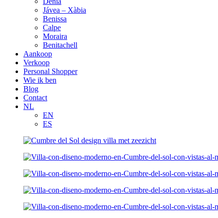
Denia
Jávea – Xàbia
Benissa
Calpe
Moraira
Benitachell
Aankoop
Verkoop
Personal Shopper
Wie ik ben
Blog
Contact
NL
EN
ES