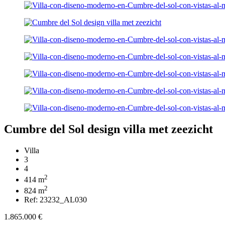
Cumbre del Sol design villa met zeezicht
Villa
3
4
2
414 m
2
824 m
Ref: 23232_AL030
1.865.000 €