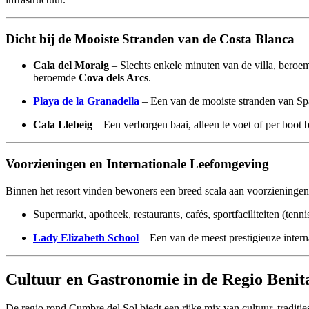
Dicht bij de Mooiste Stranden van de Costa Blanca
Cala del Moraig
– Slechts enkele minuten van de villa, beroem
beroemde
Cova dels Arcs
.
Playa de la Granadella
– Een van de mooiste stranden van Sp
Cala Llebeig
– Een verborgen baai, alleen te voet of per boot b
Voorzieningen en Internationale Leefomgeving
Binnen het resort vinden bewoners een breed scala aan voorzieningen
Supermarkt, apotheek, restaurants, cafés, sportfaciliteiten (ten
Lady Elizabeth School
– Een van de meest prestigieuze intern
Cultuur en Gastronomie in de Regio Benit
De regio rond Cumbre del Sol biedt een rijke mix van cultuur, traditi