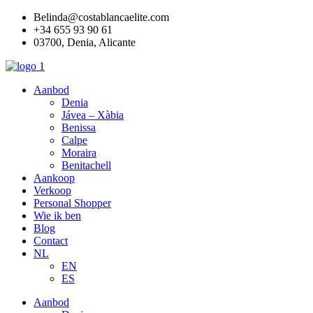
Ga
Belinda@costablancaelite.com
naar
+34 655 93 90 61​
de
03700, Denia, Alicante​
inhoud
Aanbod
Denia
Jávea – Xàbia
Benissa
Calpe
Moraira
Benitachell
Aankoop
Verkoop
Personal Shopper
Wie ik ben
Blog
Contact
NL
EN
ES
Aanbod