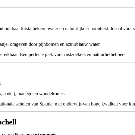
d om haar kristalheldere water en natuurlijke schoonheid. Ideaal voor 
anje, omgeven door pijnbomen en azuurblauw water.
ereikbaar. Een perfecte plek voor rustzoekers en natuurliefhebbers.
:
nis, padel), manège en wandelroutes.
ationale scholen van Spanje, met onderwijs van hoge kwaliteit voor ki
achell
es en mediterrane
gastronomie
.