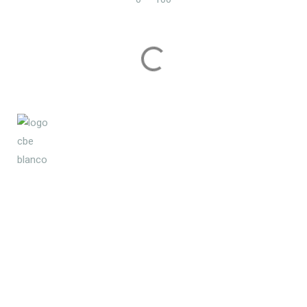
COSTABLANCA ELITE
Comprar
Vender
Disfruta de la mejor selección de
Personal Shopper
propiedades realizada
personalmente por mí para que
Quién soy
encuentres el hogar de tus sueños
Tu vida en España
en la Costa Blanca.