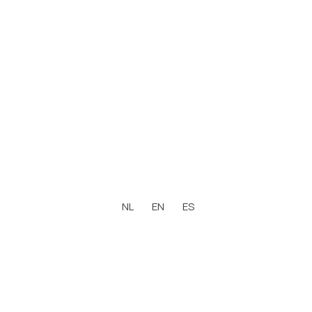
LEGAL
PROPIEDADES
Aviso Legal
Denia
Política de Cookies
Jávea – Xàbia
Política de Privacidad
Moraira
Contactar
Benissa
Calpe
Benitachell – Cumbre del Sol
NL
EN
ES