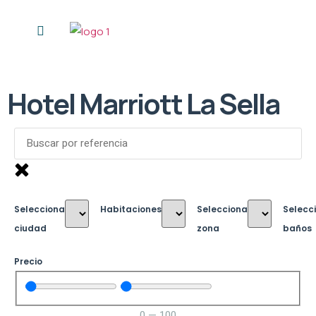
Personal Shopper
Hotel Marriott La Sella
Selecciona
Habitaciones
Selecciona
Selecc
ciudad
zona
baños
Precio
0
—
100