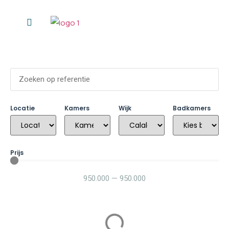
Personal Shopper
Wie ik ben
Locatie
Kamers
Wijk
Badkamers
Prijs
950.000
—
950.000